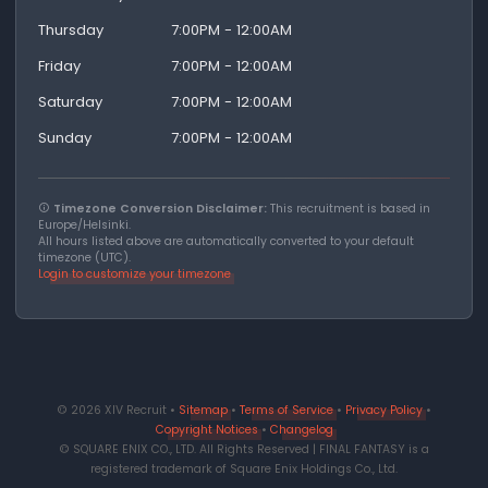
Thursday
7:00PM - 12:00AM
Friday
7:00PM - 12:00AM
Saturday
7:00PM - 12:00AM
Sunday
7:00PM - 12:00AM
Timezone Conversion Disclaimer:
This recruitment is based in
Europe/Helsinki.
All hours listed above are automatically converted to your default
timezone (UTC).
Login to customize your timezone
© 2026 XIV Recruit •
Sitemap
•
Terms of Service
•
Privacy Policy
•
Copyright Notices
•
Changelog
© SQUARE ENIX CO., LTD. All Rights Reserved | FINAL FANTASY is a
registered trademark of Square Enix Holdings Co., Ltd.