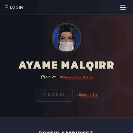
LOGIN
AYAME MALQIRR
Shiva
View Public Profile
RECRUIT
‹ Back to LFG