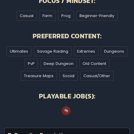
FOCUS / MINDSET:
Casual
Farm
Prog
Beginner-Friendly
PREFERRED CONTENT:
Ultimates
Savage Raiding
Extremes
Dungeons
PvP
Deep Dungeon
Old Content
Treasure Maps
Social
Casual/Other
PLAYABLE JOB(S):